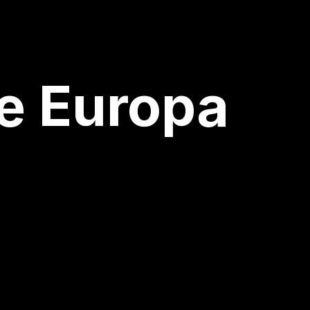
de Europa