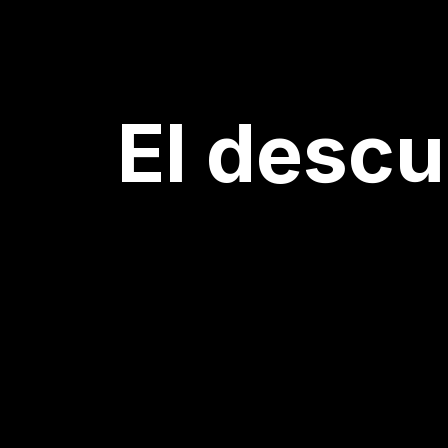
El descu