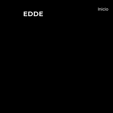
Saltar
Inicio
al
EDDE
contenido