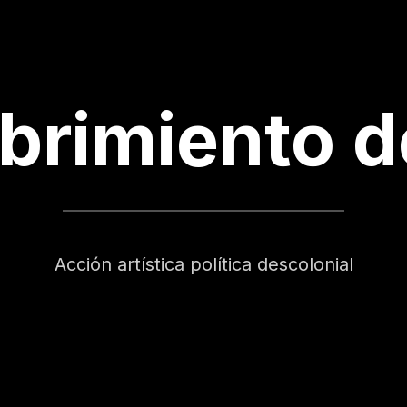
brimiento 
Acción artística política descolonial