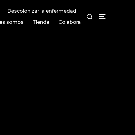
Buscar:
Descolonizar la enfermedad
ALTERNAR 
es somos
Tienda
Colabora